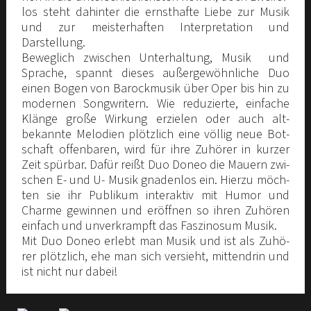
los steht dahin­ter die ernst­haf­te Lie­be zur Musik
und zur meis­ter­haf­ten Inter­pre­ta­ti­on und
Darstellung.
Beweg­lich zwi­schen Unter­hal­tung, Musik und
Spra­che, spannt die­ses außer­ge­wöhn­li­che Duo
einen Bogen von Barock­mu­sik über Oper bis hin zu
moder­nen Song­wri­tern. Wie redu­zier­te, ein­fa­che
Klän­ge gro­ße Wir­kung erzie­len oder auch alt-
bekann­te Melo­dien plötz­lich eine völ­lig neue Bot­
schaft offen­ba­ren, wird für ihre Zuhö­rer in kur­zer
Zeit spür­bar. Dafür reißt Duo Doneo die Mau­ern zwi­
schen E- und U- Musik gna­den­los ein. Hier­zu möch­
ten sie ihr Publi­kum inter­ak­tiv mit Humor und
Charme gewin­nen und eröff­nen so ihren Zuhö­ren
ein­fach und unver­krampft das Fas­zi­no­sum Musik.
Mit Duo Doneo erlebt man Musik und ist als Zuhö­
rer plötz­lich, ehe man sich ver­sieht, mit­ten­drin und
ist nicht nur dabei!