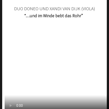
DUO DONEO UND XAN­DI VAN DIJK (VIO­LA)
“
…und im Win­de bebt das Rohr”