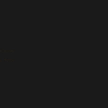
TIONMAP
. Has­se