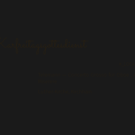
r­frei­tags­got­tes­dienst
#_LOCA
Tele­mann — Con­cer­to Grosso für Oboe , A
Miserere
Luther-Kir­che, Kirchhain