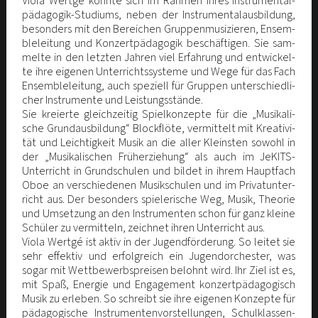
Vio­la Wert­gé konn­te sich im Rah­men ihres Instru­men­tal­
päd­ago­gik-Stu­di­ums, neben der Instru­men­tal­aus­bil­dung,
beson­ders mit den Berei­chen Grup­pen­mu­si­zie­ren, Ensem­
ble­lei­tung und Kon­zert­päd­ago­gik beschäf­ti­gen. Sie sam­
mel­te in den letz­ten Jah­ren viel Erfah­rung und ent­wi­ckel­
te ihre eige­nen Unter­richts­sys­te­me und Wege für das Fach
Ensem­ble­lei­tung, auch spe­zi­ell für Grup­pen unter­schied­li­
cher Instru­men­te und Leistungsstände.
Sie kre­ierte gleich­zei­tig Spiel­kon­zep­te für die „Musi­ka­li­
sche Grund­aus­bil­dung“ Block­flö­te, ver­mit­telt mit Krea­ti­vi­
tät und Leich­tig­keit Musik an die aller Kleins­ten sowohl in
der „Musi­ka­li­schen Früh­erzie­hung“ als auch im JeKITS-
Unter­richt in Grund­schu­len und bil­det in ihrem Haupt­fach
Oboe an ver­schie­de­nen Musik­schu­len und im Pri­vat­un­ter­
richt aus. Der beson­ders spie­le­ri­sche Weg, Musik, Theo­rie
und Umset­zung an den Instru­men­ten schon für ganz klei­ne
Schü­ler zu ver­mit­teln, zeich­net ihren Unter­richt aus.
Vio­la Wert­gé ist aktiv in der Jugend­för­de­rung. So lei­tet sie
sehr effek­tiv und erfolg­reich ein Jugend­or­ches­ter, was
sogar mit Wett­be­werbs­prei­sen belohnt wird. Ihr Ziel ist es,
mit Spaß, Ener­gie und Enga­ge­ment kon­zert­päd­ago­gisch
Musik zu erle­ben. So schreibt sie ihre eige­nen Kon­zep­te für
päd­ago­gi­sche Instru­men­ten­vor­stel­lun­gen, Schul­klas­sen­